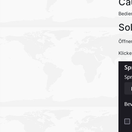
Ca
Bedie
So
Öffnen
Klicke