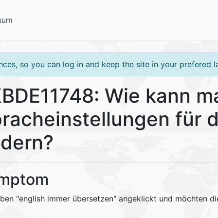
sum
ces, so you can log in and keep the site in your prefered 
BDE11748: Wie kann man
racheinstellungen für 
dern?
mptom
aben "english immer übersetzen" angeklickt und möchten di