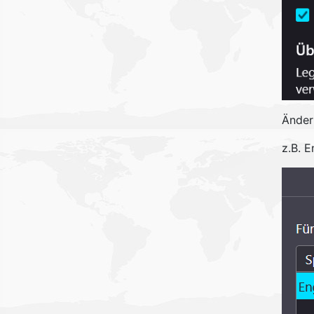
Ändern
z.B. E