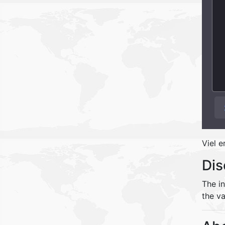
Viel e
Dis
The i
the va