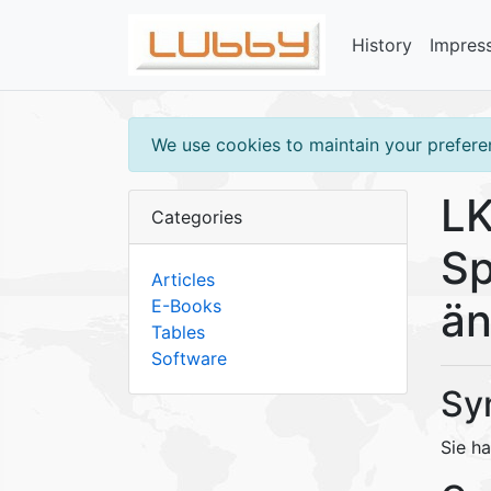
History
Impres
We use cookies to maintain your preferen
LK
Categories
Sp
Articles
än
E-Books
Tables
Software
Sy
Sie h