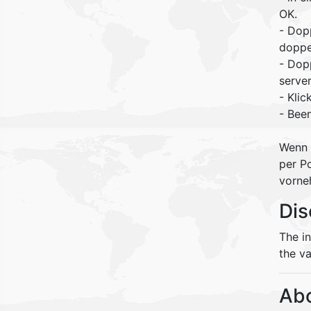
OK.
- Dop
doppe
- Dop
serve
- Kli
- Bee
Wenn 
per Po
vorne
Dis
The i
the va
Abo