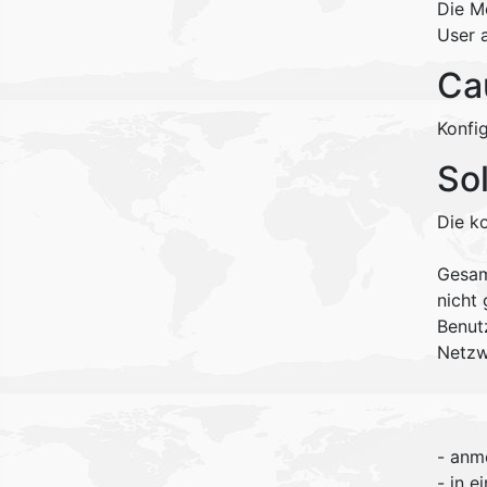
Die M
User 
Ca
Konfig
So
Die k
Gesam
nicht
Benut
Netzw
- anm
- in 