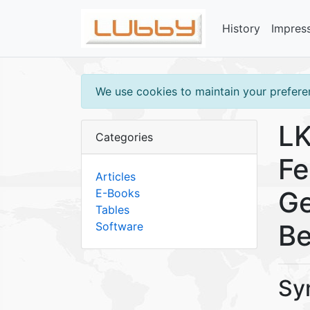
History
Impres
We use cookies to maintain your preferen
LK
Categories
Fe
Articles
Ge
E-Books
Tables
Be
Software
Sy