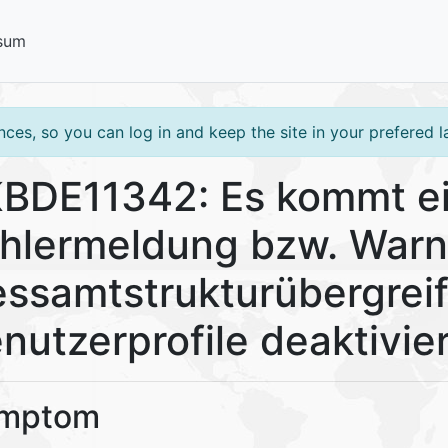
sum
ces, so you can log in and keep the site in your prefered 
BDE11342: Es kommt e
hlermeldung bzw. Warn
ssamtstrukturübergrei
nutzerprofile deaktivie
mptom