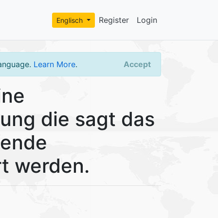
Register
Login
Englisch
language.
Learn More
.
Accept
ine
ung die sagt das
fende
rt werden.