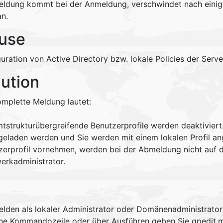
eldung kommt bei der Anmeldung, verschwindet nach eini
an.
use
uration von Active Directory bzw. lokale Policies der Serv
lution
omplette Meldung lautet:
tstrukturübergreifende Benutzerprofile werden deaktiviert
 geladen werden und Sie werden mit einem lokalen Profil a
zerprofil vornehmen, werden bei der Abmeldung nicht auf d
erkadministrator.
elden als lokaler Administrator oder Domänenadministrator
eine Kommandozeile oder über Ausführen geben Sie gpedit.m