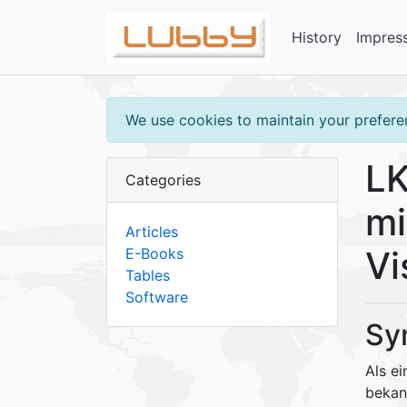
History
Impres
We use cookies to maintain your preferen
LK
Categories
mi
Articles
Vi
E-Books
Tables
Software
Sy
Als e
bekann