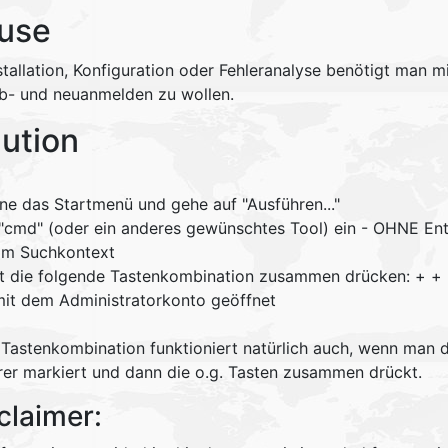
use
stallation, Konfiguration oder Fehleranalyse benötigt man m
ab- und neuanmelden zu wollen.
lution
ene das Startmenü und gehe auf "Ausführen..."
 "cmd" (oder ein anderes gewünschtes Tool) ein - OHNE En
im Suchkontext
zt die folgende Tastenkombination zusammen drücken:
+
+
mit dem Administratorkonto geöffnet
 Tastenkombination funktioniert natürlich auch, wenn ma
rer markiert und dann die o.g. Tasten zusammen drückt.
claimer: