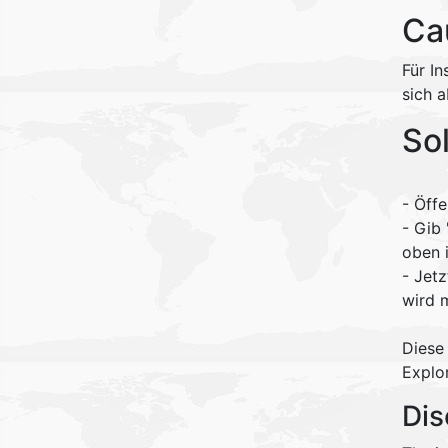
Ca
Für In
sich 
So
- Öff
- Gib
oben 
- Jet
wird 
Diese
Explo
Dis