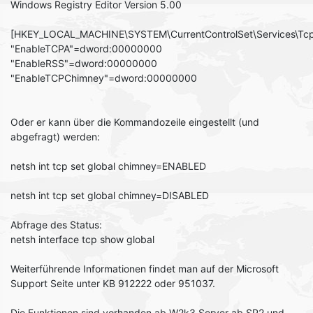
Windows Registry Editor Version 5.00
[HKEY_LOCAL_MACHINE\SYSTEM\CurrentControlSet\Services\Tcp
"EnableTCPA"=dword:00000000
"EnableRSS"=dword:00000000
"EnableTCPChimney"=dword:00000000
Oder er kann über die Kommandozeile eingestellt (und
abgefragt) werden:
netsh int tcp set global chimney=ENABLED
netsh int tcp set global chimney=DISABLED
Abfrage des Status:
netsh interface tcp show global
Weiterführende Informationen findet man auf der Microsoft
Support Seite unter KB 912222 oder 951037.
Die Funktionen sind vorhanden ab W2k3 Server ab SP2 und