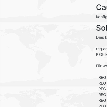
Ca
Konfi
So
Dies 
reg ad
REG_M
Für w
REG 
REG 
REG 
REG 
REG 
REG 