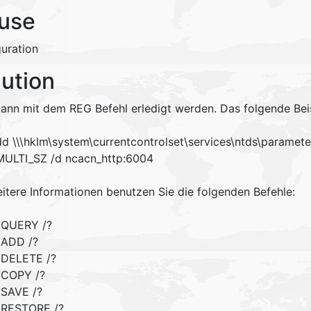
use
guration
lution
kann mit dem REG Befehl erledigt werden. Das folgende Bei
d \\
\hklm\system\currentcontrolset\services\ntds\parameter
ULTI_SZ /d ncacn_http:6004
eitere Informationen benutzen Sie die folgenden Befehle:
QUERY /?
ADD /?
DELETE /?
COPY /?
SAVE /?
RESTORE /?