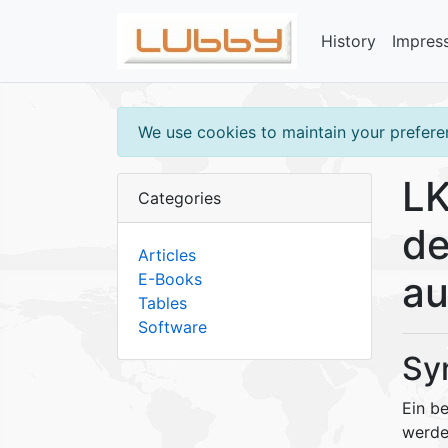
History
Impres
We use cookies to maintain your preferen
LK
Categories
de
Articles
au
E-Books
Tables
Software
Sy
Ein b
werd