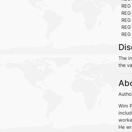
REG 
REG 
REG 
REG 
REG 
Dis
The i
the va
Abo
Autho
Wim Pe
inclu
worke
He wr