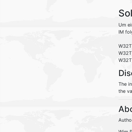
So
Um ei
IM fol
W32TM
W32TM
W32T
Dis
The i
the va
Abo
Autho
Wim Pe