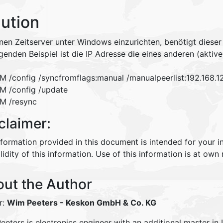
lution
nen Zeitserver unter Windows einzurichten, benötigt dieser 
genden Beispiel ist die IP Adresse die eines anderen (aktive
 /config /syncfromflags:manual /manualpeerlist:192.168.1
 /config /update
M /resync
claimer:
nformation provided in this document is intended for your 
lidity of this information. Use of this information is at own r
ut the Author
r:
Wim Peeters
- Keskon GmbH & Co. KG
eters is electronics engineer with an additional master in 