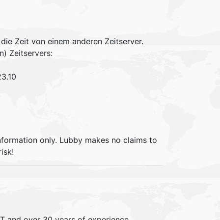
die Zeit von einem anderen Zeitserver.
n) Zeitservers:
23.10
information only. Lubby makes no claims to
isk!
IT and over 30 years of experience,