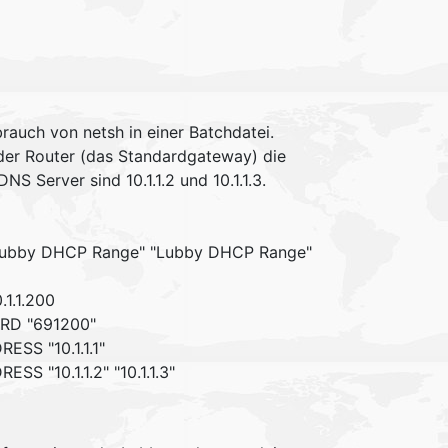
rauch von netsh in einer Batchdatei.
, der Router (das Standardgateway) die
DNS Server sind 10.1.1.2 und 10.1.1.3.
0 "Lubby DHCP Range" "Lubby DHCP Range"
.1.1.200
WORD "691200"
RESS "10.1.1.1"
ESS "10.1.1.2" "10.1.1.3"