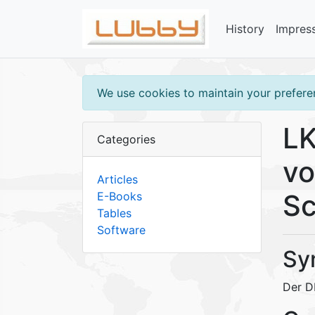
History
Impres
We use cookies to maintain your preferen
LK
Categories
vo
Articles
Sc
E-Books
Tables
Software
Sy
Der D