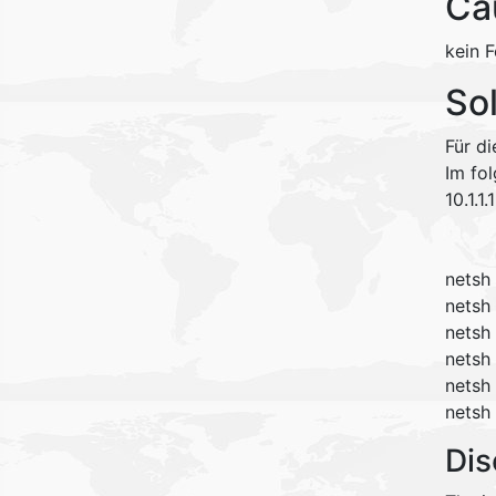
Ca
kein F
So
Für d
Im fo
10.1.1
netsh
netsh 
netsh 
netsh
netsh 
netsh 
Dis