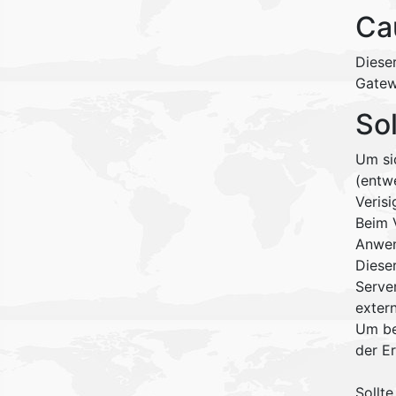
Ca
Dieser
Gatew
So
Um si
(entwe
Verisi
Beim 
Anwen
Dieser
Serve
extern
Um be
der E
Sollte