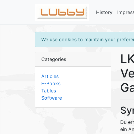
History
Impres
We use cookies to maintain your preferen
LK
Categories
Ve
Articles
G
E-Books
Tables
Software
Sy
Du err
ein A