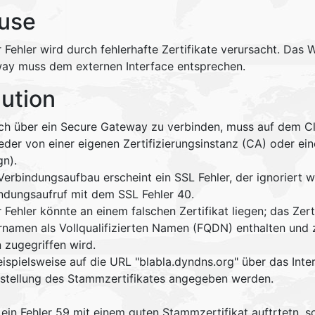
use
 Fehler wird durch fehlerhafte Zertifikate verursacht. Das 
ay muss dem externen Interface entsprechen.
lution
ch über ein Secure Gateway zu verbinden, muss auf dem Clien
der von einer eigenen Zertifizierungsinstanz (CA) oder eine
gn).
Verbindungsaufbau erscheint ein SSL Fehler, der ignoriert 
dungsaufruf mit dem SSL Fehler 40.
 Fehler könnte an einem falschen Zertifikat liegen; das Ze
rnamen als Vollqualifizierten Namen (FQDN) enthalten un
 zugegriffen wird.
ispielsweise auf die URL "blabla.dyndns.org" über das Inte
rstellung des Stammzertifikates angegeben werden.
 ein Fehler 59 mit einem guten Stammzertifikat auftrtetn, s