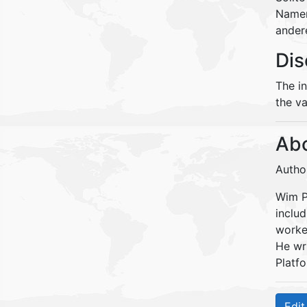
Namen
andere
Dis
The i
the va
Abo
Autho
Wim Pe
inclu
worke
He wr
Platfo