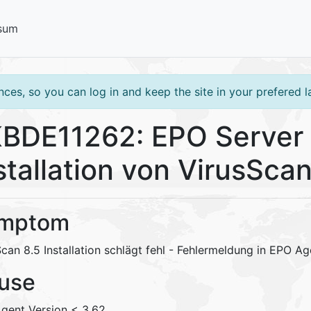
sum
ces, so you can log in and keep the site in your prefered 
BDE11262: EPO Server 
stallation von VirusScan
mptom
can 8.5 Installation schlägt fehl - Fehlermeldung in EPO A
use
gent Version < 3.62