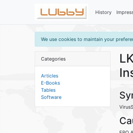
History
Impres
We use cookies to maintain your preferen
LK
Categories
In
Articles
E-Books
Tables
Sy
Software
VirusS
Ca
EPO A