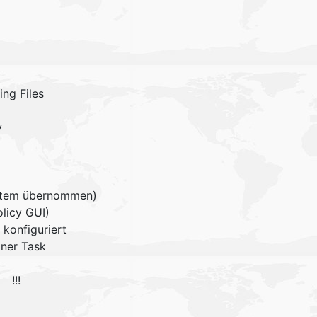
ng Files
y
ystem übernommen)
olicy GUI)
konfiguriert
iner Task
 !!!