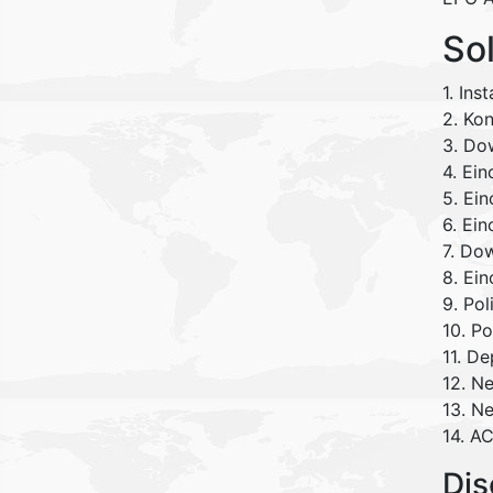
So
1. Ins
2. Ko
3. Do
4. Ei
5. Ei
6. Ei
7. Do
8. Ei
9. Po
10. Po
11. D
12. N
13. N
14. A
Dis