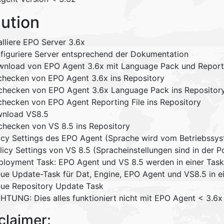
lution
talliere EPO Server 3.6x
nfiguriere Server entsprechend der Dokumentation
wnload von EPO Agent 3.6x mit Language Pack und Reporti
nchecken von EPO Agent 3.6x ins Repository
nchecken von EPO Agent 3.6x Language Pack ins Repositor
nchecken von EPO Agent Reporting File ins Repository
wnload VS8.5
nchecken von VS 8.5 ins Repository
licy Settings des EPO Agent (Sprache wird vom Betriebss
licy Settings von VS 8.5 (Spracheinstellungen sind in der P
eployment Task: EPO Agent und VS 8.5 werden in einer Task 
eue Update-Task für Dat, Engine, EPO Agent und VS8.5 in e
eue Repository Update Task
CHTUNG: Dies alles funktioniert nicht mit EPO Agent < 3.6x
claimer: