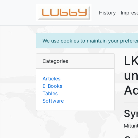
History
Impres
We use cookies to maintain your preferen
LK
Categories
un
Articles
Ad
E-Books
Tables
Software
Sy
Mitun