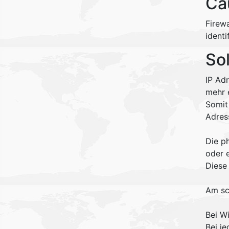
Ca
Firew
identi
So
IP Adr
mehr 
Somit 
Adres
Die p
oder 
Diese
Am sc
Bei 
Bei j