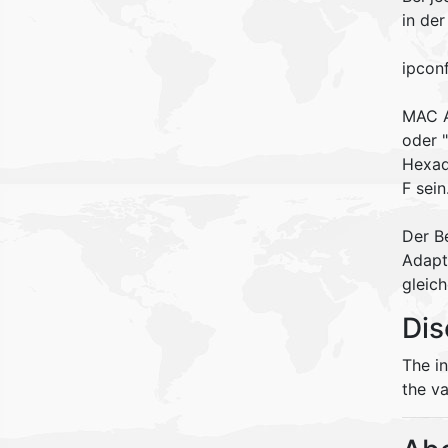
in de
ipconf
MAC A
oder "
Hexad
F sein
Der Be
Adapt
gleich
Dis
The i
the va