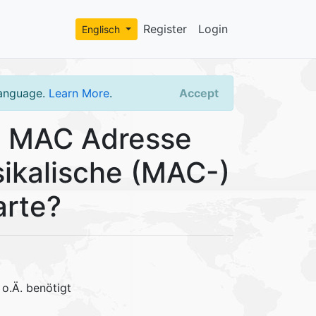
Register
Login
Englisch
language.
Learn More
.
Accept
e MAC Adresse
sikalische (MAC-)
arte?
 o.Ä. benötigt