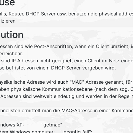
use
alls, Router, DHCP Server usw. benutzen die physical addres
fizieren
lution
essen sind wie Post-Anschriften, wenn ein Client umzieht, i
erreichbar.
sind IP Adressen nicht geeignet, einen Client im Netz eind
se befristet von einem DHCP Server vergeben wird.
hysikalische Adresse wird auch "MAC" Adresse genannt, für 
eben physikalische Kommunikationsebene (nach dem sog. O
 Adressen sind weltweit eindeutig und werden in der Regel 
hnellsten ermittelt man die MAC-Adresse in einer Komman
Windows XP: "getmac"
edem Windows computer: "ipconfig /all":