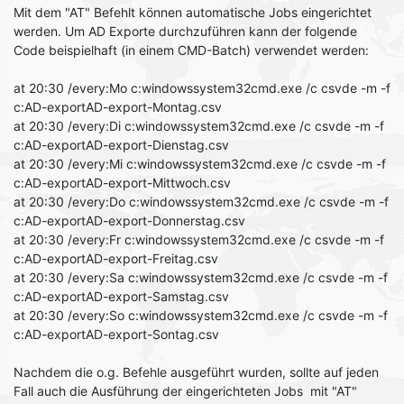
Mit dem "AT" Befehlt können automatische Jobs eingerichtet
werden. Um AD Exporte durchzuführen kann der folgende
Code beispielhaft (in einem CMD-Batch) verwendet werden:
at 20:30 /every:Mo c:windowssystem32cmd.exe /c csvde -m -f
c:AD-exportAD-export-Montag.csv
at 20:30 /every:Di c:windowssystem32cmd.exe /c csvde -m -f
c:AD-exportAD-export-Dienstag.csv
at 20:30 /every:Mi c:windowssystem32cmd.exe /c csvde -m -f
c:AD-exportAD-export-Mittwoch.csv
at 20:30 /every:Do c:windowssystem32cmd.exe /c csvde -m -f
c:AD-exportAD-export-Donnerstag.csv
at 20:30 /every:Fr c:windowssystem32cmd.exe /c csvde -m -f
c:AD-exportAD-export-Freitag.csv
at 20:30 /every:Sa c:windowssystem32cmd.exe /c csvde -m -f
c:AD-exportAD-export-Samstag.csv
at 20:30 /every:So c:windowssystem32cmd.exe /c csvde -m -f
c:AD-exportAD-export-Sontag.csv
Nachdem die o.g. Befehle ausgeführt wurden, sollte auf jeden
Fall auch die Ausführung der eingerichteten Jobs mit "AT"