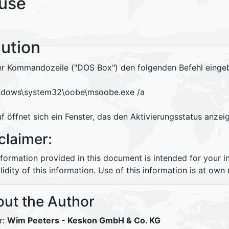
use
lution
ner Kommandozeile ("DOS Box") den folgenden Befehl einge
ndows\system32\oobe\msoobe.exe /a
f öffnet sich ein Fenster, das den Aktivierungsstatus anzeig
claimer:
nformation provided in this document is intended for your 
lidity of this information. Use of this information is at own r
ut the Author
r:
Wim Peeters
- Keskon GmbH & Co. KG