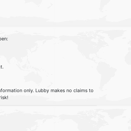
ben:
t.
information only. Lubby makes no claims to
isk!