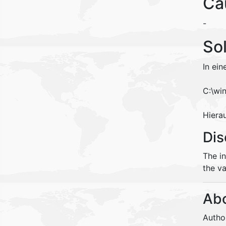
Ca
-
So
In ei
C:\wi
Hierau
Dis
The i
the va
Abo
Autho