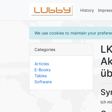
History
Impres
We use cookies to maintain your preferen
LK
Categories
Ak
Articles
üb
E-Books
Tables
Software
Sy
Ich m