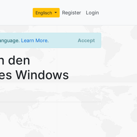
Register
Login
Englisch
language.
Learn More
.
Accept
h den
nes Windows