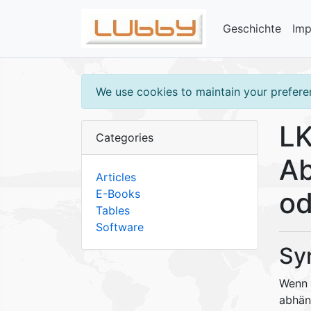
Geschichte
Im
We use cookies to maintain your preferen
LK
Categories
Ab
Articles
od
E-Books
Tables
Software
Sy
Wenn 
abhän