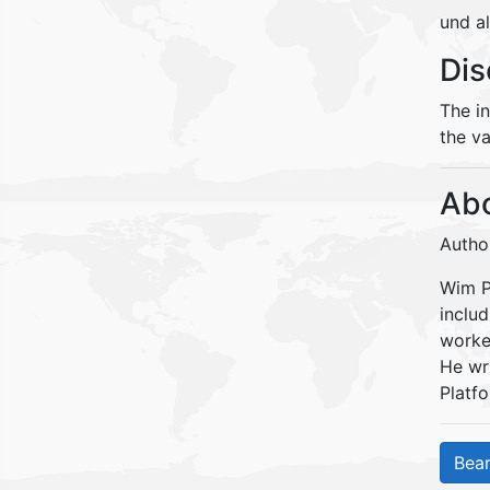
und a
Dis
The i
the va
Abo
Autho
Wim Pe
inclu
worke
He wr
Platfo