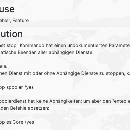
use
ehler, Feature
lution
net stop" Kommando hat einen undokumentierten Parameter: 
atische Beenden aller abhängigen Dienste.
ele:
nen Dienst mit oder ohne Abhängige Dienste zu stoppen, 
top spooler /yes
poolerdienst hat keine Abhängikeiten; um aber den "enteo 
nden Befehle absetzen:
top esiCore /yes