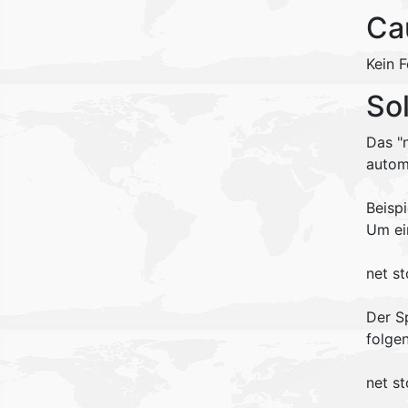
Ca
Kein F
So
Das "
autom
Beispi
Um ei
net s
Der S
folge
net s